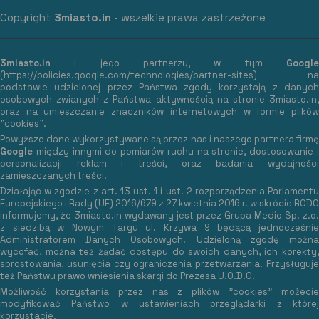
Copyright
3miasto.in
- wszelkie prawa zastrzeżone
3miasto.in
i jego partnerzy, w tym
Google
(
https://policies.google.com/technologies/partner-sites
) na
podstawie udzielonej przez Państwa zgody korzystają z danych
osobowych zwianych z Państwa aktywnością na stronie 3miasto.in,
oraz na umieszczanie znaczników internetowych w formie plików
"cookies".
Powyższe dane wykorzystywane są przez nas i naszego partnera firmę
Google
między innymi do pomiarów ruchu na stronie, dostosowanie i
personalizacji reklam i treści, oraz badania wydajności
zamieszczanych treści.
Działając w zgodzie z art. 13 ust. 1 i ust. 2 rozporządzenia Parlamentu
Europejskiego i Rady (UE) 2016/679 z 27 kwietnia 2016 r. w skrócie RODO
informujemy, że 3miasto.in wydawany jest przez Grupa Medio Sp. z.o.
z siedzibą w Nowym Targu ul. Krzywa 9 będącą jednocześnie
Administratorem Danych Osobowych. Udzieloną zgodę można
wycofać, można też żądać dostępu do swoich danych, ich korekty,
sprostowania, usunięcia czy ograniczenia przetwarzania. Przysługuje
też Państwu prawo wniesienia skargi do Prezesa U.O.D.O.
Możliwość korzystania przez nas z plików "cookies" możecie
modyfikować Państwo w ustawieniach przeglądarki z której
korzystacie.