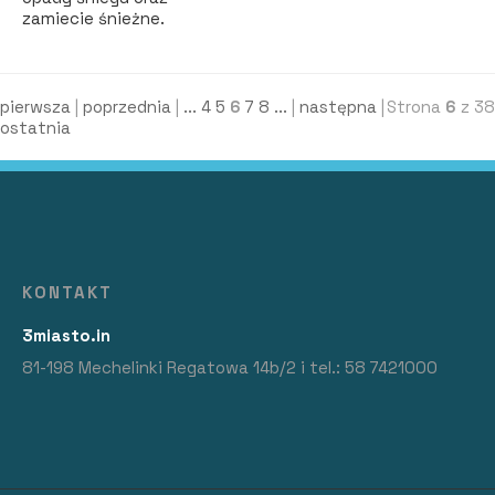
zamiecie śnieżne.
pierwsza
|
poprzednia
|
...
4
5
6
7
8
...
|
następna
|
Strona
6
z 38
ostatnia
KONTAKT
3miasto.in
81-198 Mechelinki Regatowa 14b/2 i tel.: 58 7421000